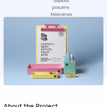
dapibus
posuere.
Maecenas
faucibus
mollis
interdum.
About the Project