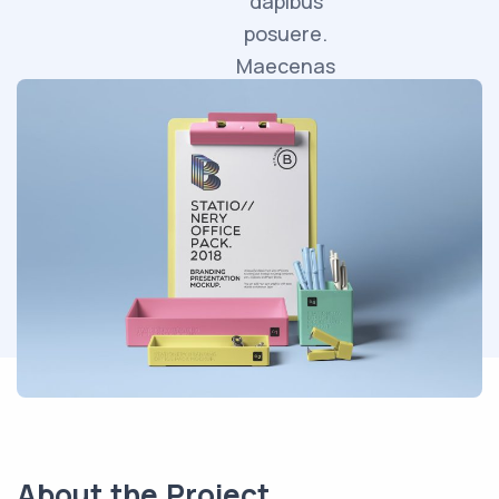
dapibus
posuere.
Maecenas
faucibus
mollis
interdum.
About the Project