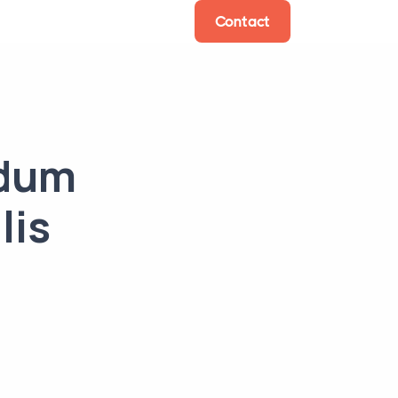
Contact
ndum
lis